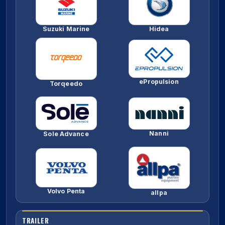
Suzuki Marine
Hidea
ePropulsion
Torqeedo
Nanni
Sole Advance
Volvo Penta
allpa
TRAILER