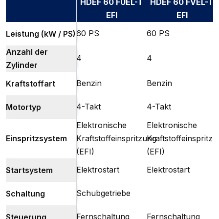
HDEF 60 FUEL-T
HDEF 60 FVEL-T
EFI
EFI
60 PS
60 PS
Leistung (kW / PS)
Anzahl der
4
4
Zylinder
Benzin
Benzin
Kraftstoffart
4-Takt
4-Takt
Motortyp
Elektronische
Elektronische
Einspritzsystem
Kraftstoffeinspritzung
Kraftstoffeinspritz
(EFI)
(EFI)
Elektrostart
Elektrostart
Startsystem
Schubgetriebe
Schaltung
Fernschaltung
Fernschaltung
Steuerung