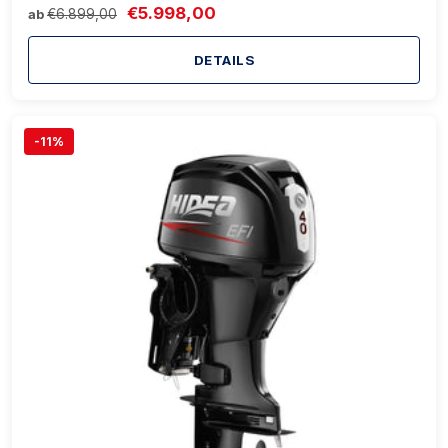
€5.998,00
€6.899,00
ab
DETAILS
-11%