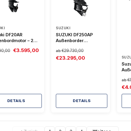
KI
SUZUKI
uki DF20AR
SUZUKI DF250AP
enbordmotor – 20
Außenborder
innensteuerung,
(Drive‑by‑Wire) –
€3.595,00
90,00
€29.730,00
ab
-Burn &
Kraftvoller 250 PS V6
€23.295,00
SUZ
erielose EFI
mit variabler
Ventilsteuerung
Suz
Auß
PS, 
€
ab
Trim
€4.
DETAILS
DETAILS