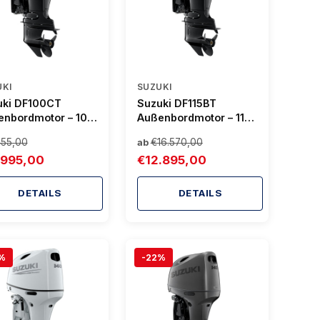
UKI
SUZUKI
uki DF100CT
Suzuki DF115BT
enbordmotor – 100
Außenbordmotor – 115
Mechanisch,
PS, Mechanisch,
455,00
€16.570,00
ab
r Trim & Tilt
Power Trim & Tilt
.995,00
€12.895,00
DETAILS
DETAILS
%
-22%