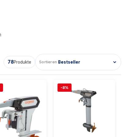
n
78
Produkte
Sortieren
-8%