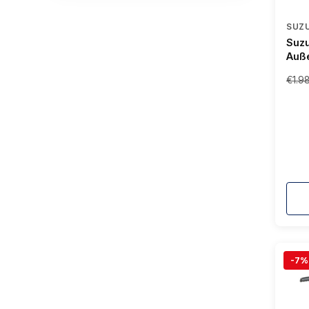
SUZU
Suz
Auße
PS, 
€1.9
-7%