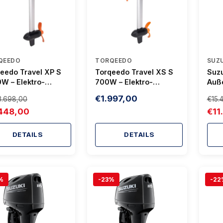
QEEDO
TORQEEDO
SUZ
eedo Travel XP S
Torqeedo Travel XS S
Suz
W – Elektro-
700W – Elektro-
Auß
nborder für
Außenborder Smart
PS, 
€1.997,00
3.698,00
€15.
ere Boote
Package (2026)
Powe
448,00
€11
DETAILS
DETAILS
%
-23%
-22