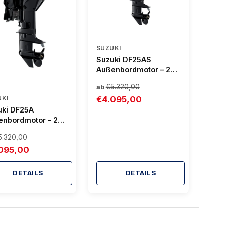
SUZUKI
Suzuki DF25AS
Außenbordmotor – 25
PS, Handstart & Power
€5.320,00
ab
Trim Optionen
€4.095,00
UKI
uki DF25A
enbordmotor – 25
Handstart & Power
5.320,00
 Optionen
095,00
DETAILS
DETAILS