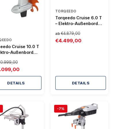
TORQEEDO
Torqeedo Cruise 6.0 T
– Elektro-Außenborder
mit Pinne und 6.000 W
€4.879,00
ab
Leistung
€4.499,00
QEEDO
eedo Cruise 10.0 T
ektro-Außenborder
10 kW
10.999,00
rleistung und
.099,00
e
DETAILS
DETAILS
-7%