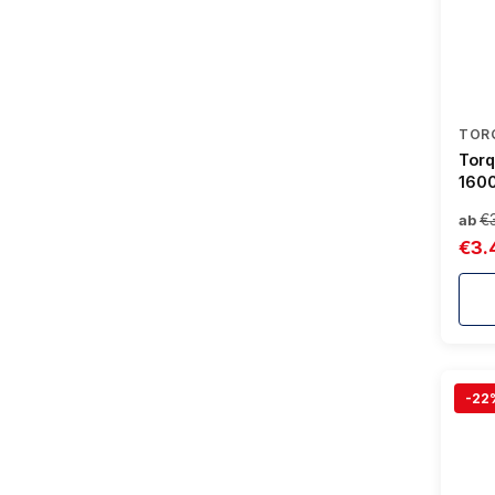
TOR
Torq
1600
Auße
€
ab
größ
€3.
-22