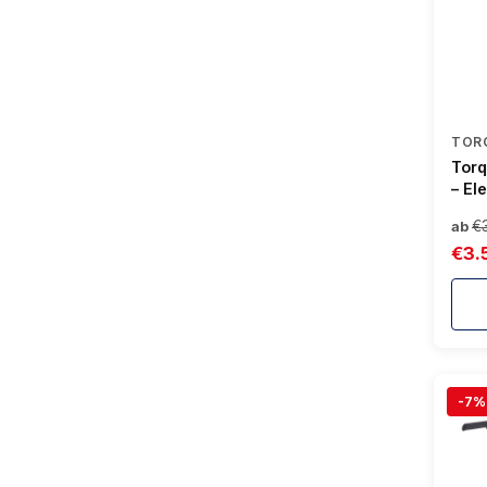
TOR
Torq
– El
mit 
€
ab
3 T
€3.
-7%