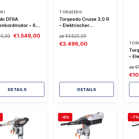
KI
TORQEEDO
uki DF6A
Torqeedo Cruise 3.0 R
nbordmotor – 6
– Elektrischer
leicht & sparsam
Außenborder mit
€1.549,00
80,00
€3.820,00
ab
3.000 W Leistung
€3.499,00
TOR
Torq
– El
mit 
€
ab
Daue
€10
Pinn
DETAILS
DETAILS
-6%
-7%