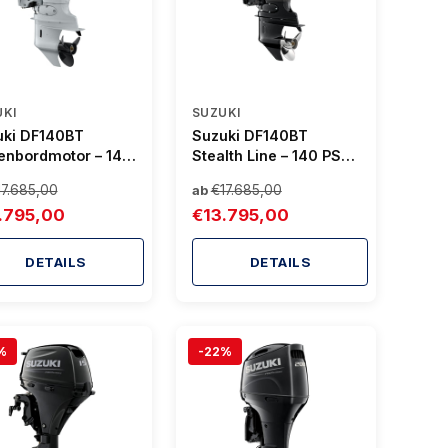
UKI
SUZUKI
uki DF140BT
Suzuki DF140BT
enbordmotor – 140
Stealth Line – 140 PS
 Mechanische
Außenborder | Effizient
17.685,00
€17.685,00
ab
ltung, Power Trim
& Umweltfreundlich
.795,00
€13.795,00
t
DETAILS
DETAILS
%
-22%