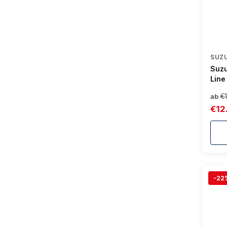
SUZU
Suzu
Line
Auße
€
ab
Star
€12
Umwe
-22