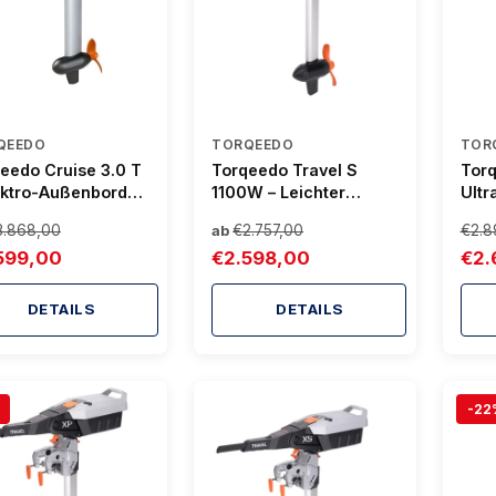
QEEDO
TORQEEDO
TOR
eedo Cruise 3.0 T
Torqeedo Travel S
Torq
ektro-Außenborder
1100W – Leichter
Ultr
Pinne für Boote bis
Elektro-Außenborder
Elek
3.868,00
€2.757,00
€2.8
ab
onnen
für Jollen & Beiboote
für 
599,00
€2.598,00
€2.
Adv
DETAILS
DETAILS
-22