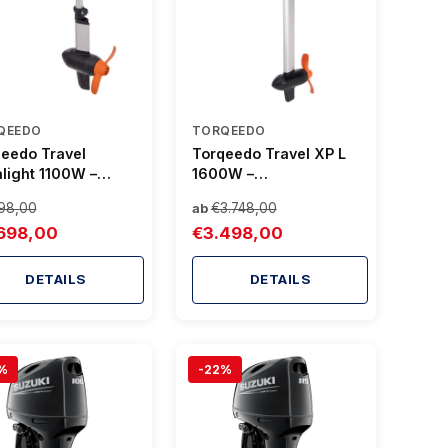
QEEDO
TORQEEDO
eedo Travel
Torqeedo Travel XP L
alight 1100W –
1600W –
tro-Außenborder
Leistungsstarker
98,00
€3.748,00
ab
Kajaks mit
Elektro-Außenborder
698,00
€3.498,00
enture Package
für große Boote
DETAILS
DETAILS
%
-22%