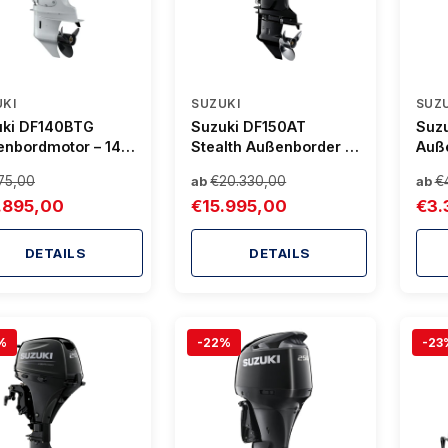
KI
SUZUKI
SUZ
uki DF140BTG
Suzuki DF150AT
Suz
nbordmotor – 140
Stealth Außenborder –
Auße
Digitales EFI-
150 PS | Kraft trifft
PS
175,00
€20.330,00
€
ab
ab
em & Power Trim &
Design
.895,00
€15.995,00
€3.
DETAILS
DETAILS
%
-22%
-23