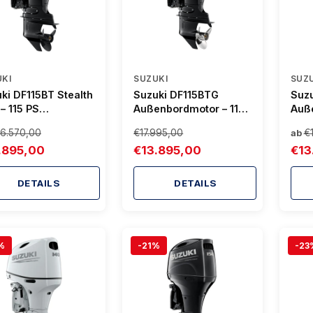
KI
SUZUKI
SUZ
ki DF115BT Stealth
Suzuki DF115BTG
Suz
 – 115 PS
Außenbordmotor – 115
Auß
nborder | Leise,
PS, Digital Drive-by-
PS,
16.570,00
€17.995,00
€
ab
k &
Wire, Power Trim & Tilt
Scha
.895,00
€13.895,00
€13
ltfreundlich
& Til
DETAILS
DETAILS
%
-21%
-23