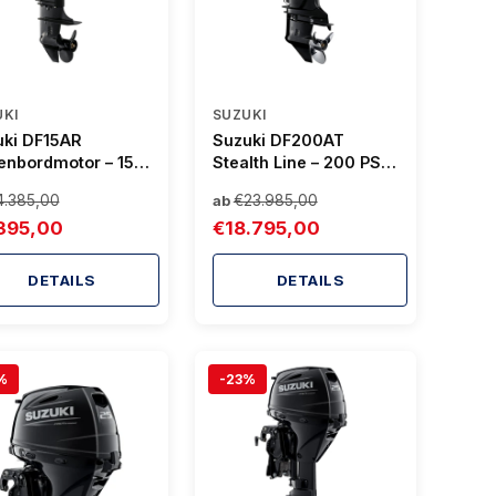
UKI
SUZUKI
uki DF15AR
Suzuki DF200AT
nbordmotor – 15
Stealth Line – 200 PS
Außenborder | Design
4.385,00
€23.985,00
ab
trifft Leistung
395,00
€18.795,00
DETAILS
DETAILS
%
-23%